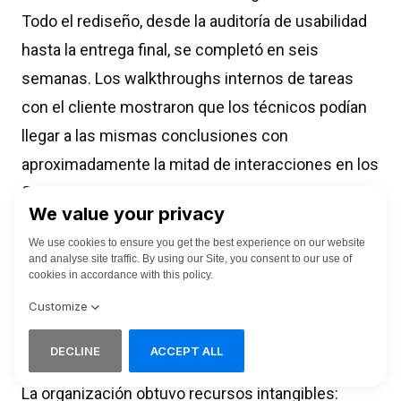
Todo el rediseño, desde la auditoría de usabilidad
hasta la entrega final, se completó en seis
semanas. Los walkthroughs internos de tareas
con el cliente mostraron que los técnicos podían
llegar a las mismas conclusiones con
aproximadamente la mitad de interacciones en los
flujos de trabajo clave. Los nuevos usuarios
podían manejar la GUI del dispositivo de medición
tras una breve introducción guiada, en lugar de
necesitar coaching repetido. Los grandes clientes
integradores informaron de implementaciones
más fluidas, ya que menos personas tenían
dificultades con la interfaz.
La organización obtuvo recursos intangibles: